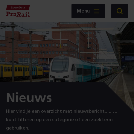
Navigatie
Homepage
Menu
Zoeken
SpoorData
ProRail
:
Nieuws
Hier vind je een overzicht met nieuwsberichten. Je
kunt filteren op een categorie of een zoekterm
gebruiken.