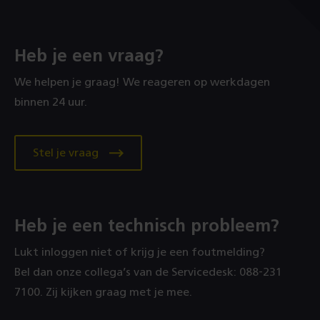
pagina
op
pagina
pagina
pagina
pagina
pagina
pagina
pagina
Heb je een vraag?
We helpen je graag! We reageren op werkdagen
binnen 24 uur.
Stel je vraag
Heb je een technisch probleem?
Lukt inloggen niet of krijg je een foutmelding?
Bel dan onze collega’s van de Servicedesk: 088‑231
7100. Zij kijken graag met je mee.