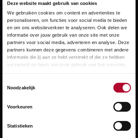
Deze website maakt gebruik van cookies
Verwerkte projecten
We gebruiken cookies om content en advertenties te
06-08-2026
personaliseren, om functies voor social media te bieden
Meld je aan voor de e-mailnotificatie
en om ons websiteverkeer te analyseren. Ook delen we
informatie over jouw gebruik van onze site met onze
partners voor social media, adverteren en analyse. Deze
Heb je een vraag hierover? Gebruik onderstaand
partners kunnen deze gegevens combineren met andere
informatie die jij aan ze hebt verstrekt of die ze hebben
formulier.
verzameld op basis van jouw gebruik van hun services.
Toestemmingsselectie
Noodzakelijk
Heb je een vraag?
We helpen je graag! We reageren op werkdagen
Voorkeuren
binnen 24 uur.
Statistieken
Stel je vraag