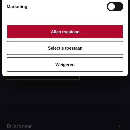
Marketing
Heb je een technisch probleem?
Alles toestaan
Lukt inloggen niet of krijg je een foutmelding?
Bel dan onze collega’s van de Servicedesk: 088‑231
Selectie toestaan
7100. Zij kijken graag met je mee.
Weigeren
Bel Servicedesk ProRail
Footer
Direct naar