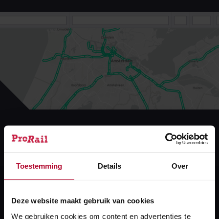
De kaartweergave in het Railinformatie Portaal voor
OBE-bladen was defect maar is weer hersteld.
Toestemming
Details
Over
Bekijk voor meer informatie de
releasenotes
.
Deze website maakt gebruik van cookies
Meer over:
We gebruiken cookies om content en advertenties te