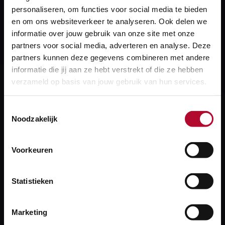
personaliseren, om functies voor social media te bieden
Applicatie
Railinformatie Portaal
en om ons websiteverkeer te analyseren. Ook delen we
informatie over jouw gebruik van onze site met onze
Configuratiedata
Treinbeveiliging
partners voor social media, adverteren en analyse. Deze
partners kunnen deze gegevens combineren met andere
informatie die jij aan ze hebt verstrekt of die ze hebben
verzameld op basis van jouw gebruik van hun services.
Heb je een vraag?
Toestemmingsselectie
Noodzakelijk
We helpen je graag! We reageren op werkdagen
binnen 24 uur.
Voorkeuren
Stel je vraag
Statistieken
Marketing
Heb je een technisch probleem?