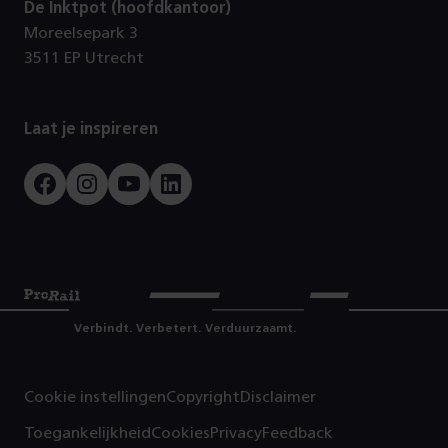
De Inktpot (hoofdkantoor)
Moreelsepark 3
3511 EP Utrecht
Laat je inspireren
Facebook
Instagram
Youtube
LinkedIn
Prorail
Verbindt. Verbetert. Verduurzaamt.
Cookie instellingen
Copyright
Disclaimer
Toegankelijkheid
Cookies
Privacy
Feedback