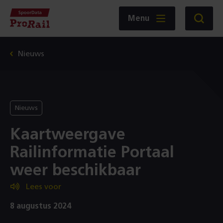
Navigatie
Homepage
Menu
Zoeken
SpoorData
ProRail
Nieuws
Nieuws
Kaartweergave
Railinformatie Portaal
weer beschikbaar
Lees voor
8 augustus 2024