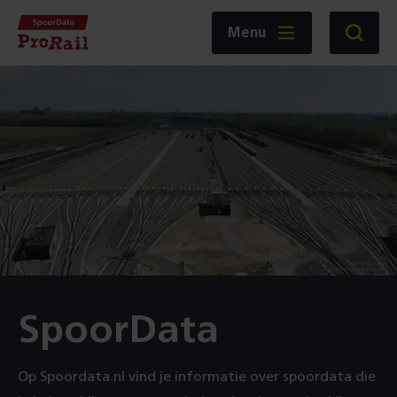
Navigatie
Homepage
Menu
Zoeken
SpoorData
ProRail
SpoorData
Op Spoordata.nl vind je informatie over spoordata die