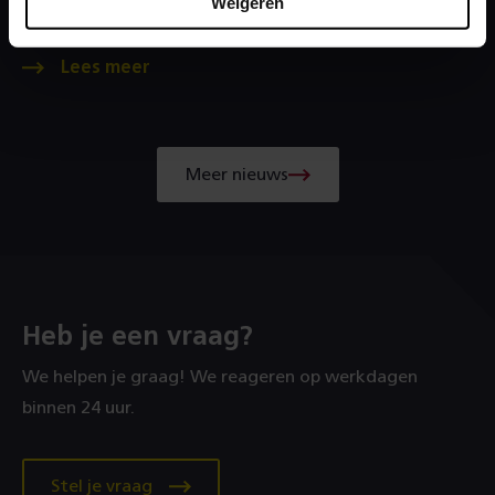
Weigeren
3D baan en spoor objecten beschikbaar
Meer nieuws
Heb je een vraag?
We helpen je graag! We reageren op werkdagen
binnen 24 uur.
Stel je vraag