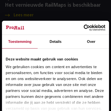
Het vernieuwde RailMaps is beschikbaar
Toestemming
Details
Over
Deze website maakt gebruik van cookies
We gebruiken cookies om content en advertenties te
personaliseren, om functies voor social media te bieden
en om ons websiteverkeer te analyseren. Ook delen we
informatie over jouw gebruik van onze site met onze
partners voor social media, adverteren en analyse. Deze
partners kunnen deze gegevens combineren met andere
informatie die jij aan ze hebt verstrekt of die ze hebben
verzameld op basis van jouw gebruik van hun services.
7 april 2026