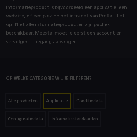
informatieproduct is bijvoorbeeld een applicatie, een
website, of een plek op het intranet van ProRail. Let
op! Niet alle informatieproducten zijn publiek
beschikbaar. Meestal moet je eerst een account en
vervolgens toegang aanvragen.
OP WELKE CATEGORIE WIL JE FILTEREN?
filter
filter
(Geselecteerd)
filter
Alle producten
Applicatie
Conditiedata
op
op
op
filter
filter
Configuratiedata
Informatiestandaarden
op
op