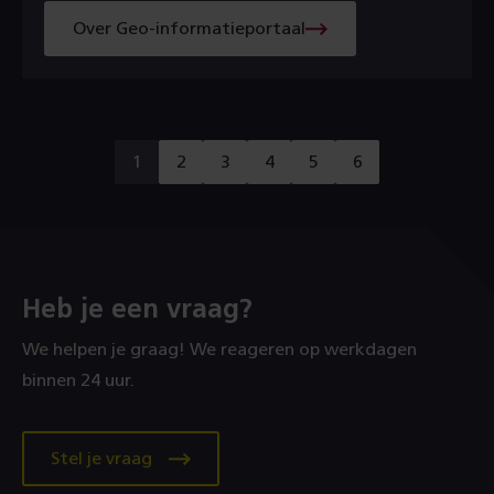
Over Geo-informatieportaal
Naar
1
2
3
4
5
6
u
ga
ga
ga
ga
ga
een
bent
naar
naar
naar
naar
naar
andere
pagina
op
pagina
pagina
pagina
pagina
pagina
pagina
Heb je een vraag?
We helpen je graag! We reageren op werkdagen
binnen 24 uur.
Stel je vraag