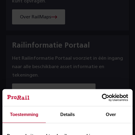
kunt opvragen.
Over RailMaps
Railinformatie Portaal
Het Railinformatie Portaal voorziet in één ingang
naar alle beschikbare asset informatie en
tekeningen.
Over Railinformatie Portaal
Toestemming
Details
Over
Rail Infra Catalogus
Deze sharepoint site is bedoeld om mensen die