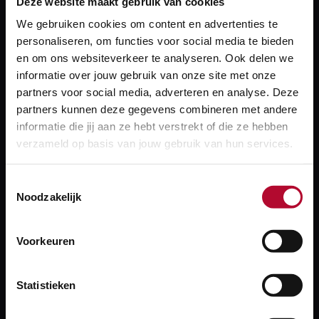
Deze website maakt gebruik van cookies
aan de railinfra moeten werken van de juiste
We gebruiken cookies om content en advertenties te
documentatie te voorzien.
personaliseren, om functies voor social media te bieden
en om ons websiteverkeer te analyseren. Ook delen we
Over Rail Infra Catalogus
informatie over jouw gebruik van onze site met onze
partners voor social media, adverteren en analyse. Deze
partners kunnen deze gegevens combineren met andere
informatie die jij aan ze hebt verstrekt of die ze hebben
SIGMA
verzameld op basis van jouw gebruik van hun services.
Soll Ist Geometrie Monitoring Absoluut (SIGMA)
Toestemmingsselectie
is een applicatie waarin ProRail de absolute
Noodzakelijk
spoorgeometrie in de dataset Permanente
Vastlegging Spoorgeometrie (PVS) beheert.
Voorkeuren
Over SIGMA
Statistieken