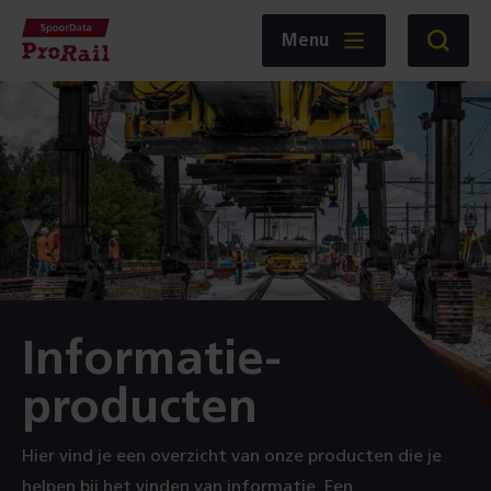
Navigatie
Homepage
Menu
Zoeken
SpoorData
ProRail
:
Informatie-
producten
Hier vind je een overzicht van onze producten die je
helpen bij het vinden van informatie. Een