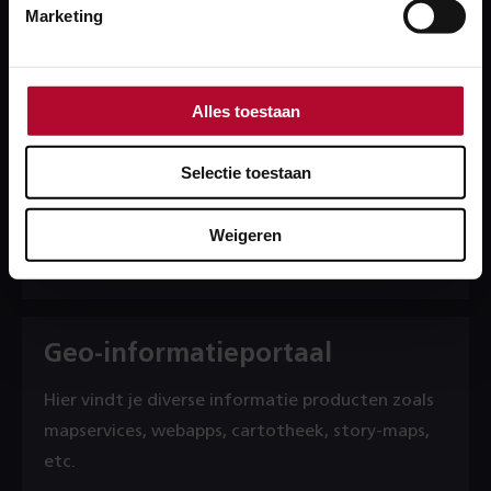
Marketing
SpoorInBeeld
Met SpoorInBeeld stelt ProRail beeldmateriaal
van het spoor en de spooromgeving beschikbaar.
Alles toestaan
Het beeldmateriaal bestaat onder meer uit
luchtfoto’s, panoramafoto’s en
Selectie toestaan
laserpuntenwolken.
Weigeren
Over SpoorInBeeld
Geo-informatieportaal
Hier vindt je diverse informatie producten zoals
mapservices, webapps, cartotheek, story-maps,
etc.