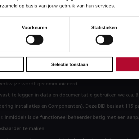
 wij een goed beeld van de objectkenmerken en waar voor o
erzameld op basis van jouw gebruik van hun services.
ggen. Met het oog op ERTMS (gebouwd na het project) worden
tst.
Voorkeuren
Statistieken
rojectwerk hebben we contact met de meeste projecten en s
ipholtunnel. We halen issues en problemen op en ondersteun
es die wij momenteel onderhanden hebben zijn al opgepakt:
elvuldig de vraag hoe software van Tunneltechnische install
Selectie toestaan
n worden. Bij navraag blijkt dit middels een vraagregel in 
werkwijze wordt gecommuniceerd.
ast te leggen in data en documentatie gebruiken we o.a. BI
ering installaties en Componenten). Deze BID beslaat 115 pa
ar. Inmiddels is de functioneel beheerder bezig met een aan
sbaarder te maken.