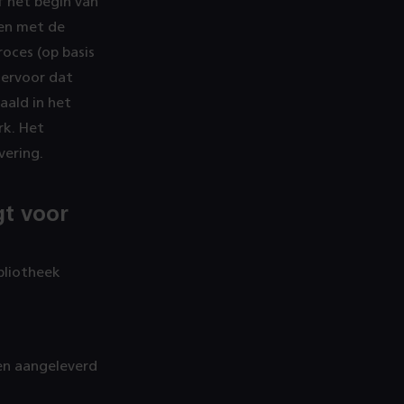
f het begin van
ren met de
oces (op basis
 ervoor dat
ald in het
rk. Het
vering.
gt voor
ibliotheek
en aangeleverd
;