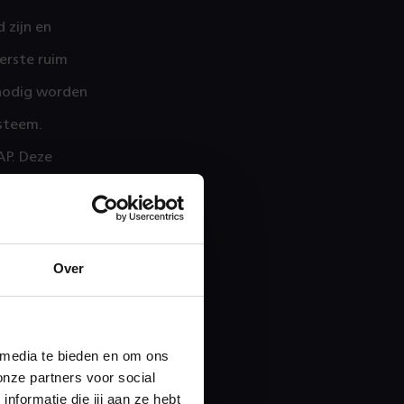
 zijn en
erste ruim
 nodig worden
ysteem.
AP. Deze
sues
Over
aties 100% goed
les gedaan door
 om een
 media te bieden en om ons
rdt de input
onze partners voor social
 Voor het
formatie die jij aan ze hebt