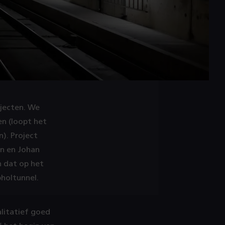
ojecten. We
en (loopt het
n). Project
n en Johan
n dat op het
pholtunnel.
litatief goed