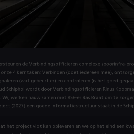
ersteunen de Verbindingsofficieren complexe spoorinfra-pr
 onze 4 kerntaken: Verbinden (doet iedereen mee), ontzorg
ignaleren (wat gebeurt er) en controleren (is het goed gegaa
d Schiphol wordt door Verbindingsofficieren Rinus Koopma
id. Wij werken nauw samen met RSE-er Bas Braat om te zorge
oject (2027) een goede informatiestructuur staat in de Schi
t het project vlot kan opleveren en we op het eind een kwa