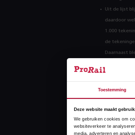
Uit de lijst 
daardoor wel
1.000 tekeni
de tekeninge
Daarnaast ble
worden nu he
Optimale 
Toestemming
Dankzij de Tas
terug gebracht
Deze website maakt gebruik
ingenieursburea
We gebruiken cookies om cont
toetsing op de
websiteverkeer te analyseren
van Taskforce 
media, adverteren en analys