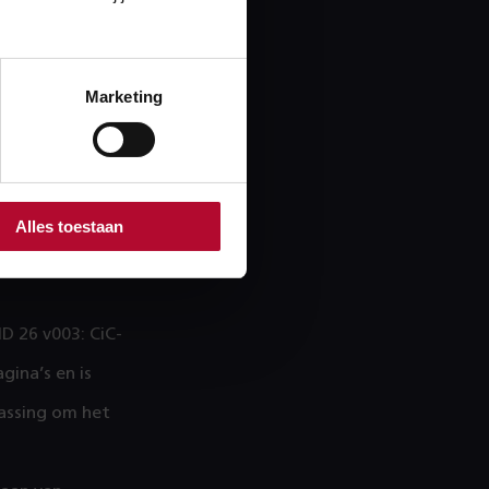
ns de
 hier nu al
Marketing
takeholders in
en waar nodig.
aties uniform
Alles toestaan
SAP-PLM te
D 26 v003: CiC-
gina’s en is
passing om het