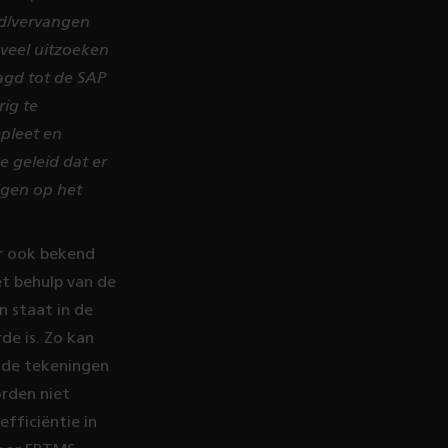
igd/vervangen
veel uitzoeken
aagd tot de SAP
ig te
mpleet en
e geleid dat er
jgen op het
er ook bekend
et behulp van de
n staat in de
de is. Zo kan
ende tekeningen
rden niet
efficiëntie in