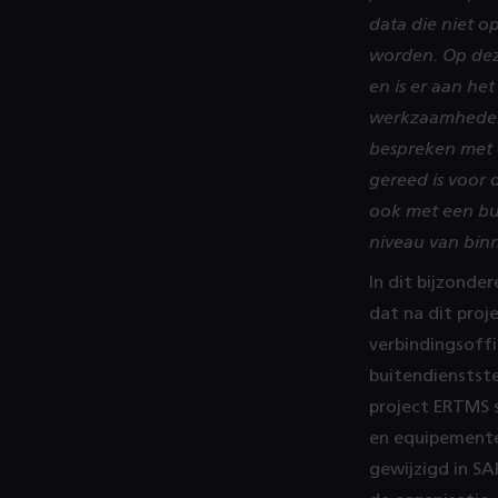
data die niet op
worden. Op dez
en is er aan he
werkzaamheden 
bespreken met d
gereed is voor 
ook met een bu
niveau van bin
In dit bijzonde
dat na dit proj
verbindingsoffi
buitendienstste
project ERTMS s
en equipemente
gewijzigd in SA