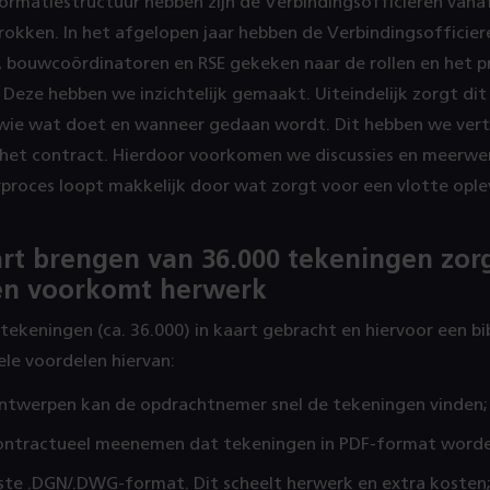
ormatiestructuur hebben zijn de Verbindingsofficieren vana
rokken. In het afgelopen jaar hebben de Verbindingsofficie
bouwcoördinatoren en RSE gekeken naar de rollen en het pr
Deze hebben we inzichtelijk gemaakt. Uiteindelijk zorgt dit
wie wat doet en wanneer gedaan wordt. Dit hebben we verta
 het contract. Hierdoor voorkomen we discussies en meerwe
proces loopt makkelijk door wat zorgt voor een vlotte ople
art brengen van 36.000 tekeningen zor
en voorkomt herwerk
 alle tekeningen (ca. 36.000) in kaart gebracht en hiervoor een b
le voordelen hiervan:
ontwerpen kan de opdrachtnemer snel de tekeningen vinden;
ntractueel meenemen dat tekeningen in PDF-format word
ste .DGN/.DWG-format. Dit scheelt herwerk en extra kosten