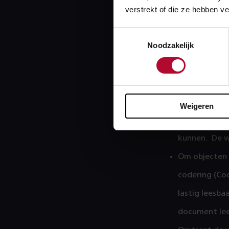
project krijgen
verstrekt of die ze hebben v
uitdagingen li
Toestemmingsselectie
objecten getoe
Noodzakelijk
Naast direct p
en rond de Sch
Een aantal issu
We kregen ve
Weigeren
opgeleverd ka
kunnen. De 
Om objecten v
codering (Cod
lastig leesba
document lee