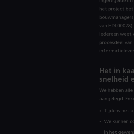
ingeregelde inf
het project bet
bouwmanagers, 
van HDL00028). 
iedereen weet 
procesdeel van
informatielever
Het in ka
snelheid 
​​​​​​​We hebben
aangelegd. Enke
Tijdens het 
We kunnen co
in het gewen