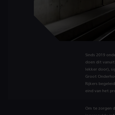
Sinds 2019 ond
doen dit vanuit
lekker door), s
Groot Onderhou
Rijkers begele
eind van het pr
Om te zorgen da