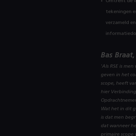
Omtrent de we
tekeningen e
verzameld en
informatiedo
Bas Braat,
'Als RSE is men
geven in het co
scope, heeft van
hier Verbinding
Opdrachtnemer 
​​​​​​​Wat het i
is dat men begr
dat wanneer het
primaire scope 