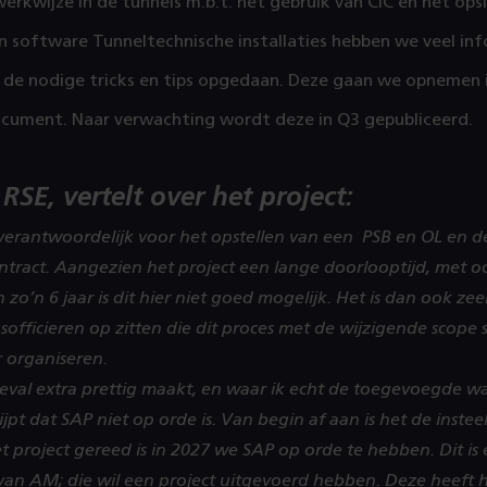
rkwijze in de tunnels m.b.t. het gebruik van CiC en het ops
n software Tunneltechnische installaties hebben we veel in
 de nodige tricks en tips opgedaan. Deze gaan we opnemen 
cument. Naar verwachting wordt deze in Q3 gepubliceerd.
 RSE, vertelt over het project:
 verantwoordelijk voor het opstellen van een PSB en OL en 
ntract. Aangezien het project een lange doorlooptijd, met o
 zo’n 6 jaar is dit hier niet goed mogelijk. Het is dan ook zee
sofficieren op zitten die dit proces met de wijzigende scop
organiseren.
n dit geval extra prettig maakt, en waar ik echt de toegevoegde w
ijpt dat SAP niet op orde is. Van begin af aan is het de inste
 project gereed is in 2027 we SAP op orde te hebben. Dit is
van AM; die wil een project uitgevoerd hebben. Deze heeft