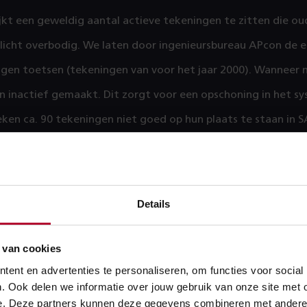
blijkt een geweldig aantal actieve tekeningen te zitten die oud
licht overbodig. We laten door ingenieursbureau APcon de e
ngen toetsen (tekeningen van voor het jaar 2000). Wanneer
n inactief gemaakt. Dit zorgt voor een opschoning in het s
ken ca. 90 tekeningen niet goed op hun plaats te staan in S
rsteld en goed teruggebracht.
data door toetsing en oplossen van is
Details
kforce EAM zijn de gegevens van 14 informatieleverspecific
 in SAP-EAM. Hierop wordt steekproefsgewijs buitencontro
 van cookies
u Dutch Rail Control (DRC). Wij hebben hun hulp ingeroepen
ent en advertenties te personaliseren, om functies voor social
 objectkenmerken te doen in de Schipholtunnel. Hierdoor wo
. Ook delen we informatie over jouw gebruik van onze site met 
EAM getoetst en worden fouten gedetecteerd en opgelost.
e. Deze partners kunnen deze gegevens combineren met andere in