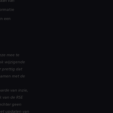
laan van
formatie
in een
deze mee te
ok wijzigende
r prettig dat
e samen met de
aarde van inzie,
ek van de RSE
 echter geen
 het updaten van