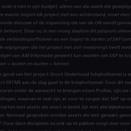
 orde is niet in zijn budget, alleen van die assets die gewijz
e manier begint elk project met een achterstand, moet men 
t einde discussie of de inspanning die van de ON wordt gevr
behoort. Door nu in een vroeg stadium dit pijnpunt uitvoer
e verbindingsofficieren en een traject te starten of SAP co
de wijzigingen die het project met zich meebrengt heeft med
dget van AM Informatie gewerkt kan worden om SAP te kri
nen = buiten en buiten = binnen.
re geval van het project Groot Onderhoud Schipholtunnel is 
ect ERTMS aan de slag gaat in de Schipholtunnel. Door dit m
cieren onder de aandacht te brengen intern ProRail, zijn we i
llingen, waarvan er veel zijn, er voor te zorgen dat SAP op or
tarten met assets die exact in beeld zijn met alle bijbehor
n. Normaal gesproken worden assets die niet geraakt gewo
P. Door deze disciplines nu ook op te pakken zorgt men voor 