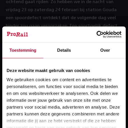
ochtend gaat rijden. Zo hebben we in de nacht van
vrijdag 23 op zaterdag 24 februari bij station Gouda
een spoordefect ontdekt dat de volgende dag veel
hinder zou gaan veroorzaken. Een soortgelijk defect
leidde halverwege januari nog tot grote overlast op
dezelfde plek. Door direct 's nachts te repareren
hebben we hernieuwde problemen voorkomen.
Toestemming
Details
Over
Innovatie
Deze website maakt gebruik van cookies
We gebruiken cookies om content en advertenties te
ProRail werkt voortdurend aan het voorkomen van
personaliseren, om functies voor social media te bieden
technische storingen aan de hand van innovaties. Denk
en om ons websiteverkeer te analyseren. Ook delen we
aan opklaphekken die heel snel omhoog kunnen
informatie over jouw gebruik van onze site met onze
worden gezet zodat spoorwerkers overdag veilig
partners voor social media, adverteren en analyse. Deze
kunnen werken terwijl de treinen op het naastgelegen
partners kunnen deze gegevens combineren met andere
spoor blijven rijden. En ook de onderhoudstrein die
informatie die jij aan ze hebt verstrekt of die ze hebben
verzameld op basis van jouw gebruik van hun services.
sinds enige tijd door aannemers Strukton en