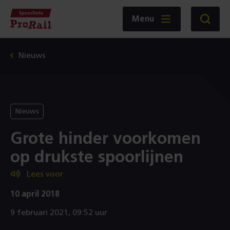
Navigatie
Homepage
Menu
Zoeken
SpoorData
ProRail
Nieuws
Nieuws
Grote hinder voorkomen
op drukste spoorlijnen
Lees voor
10 april 2018
9 februari 2021, 09:52 uur