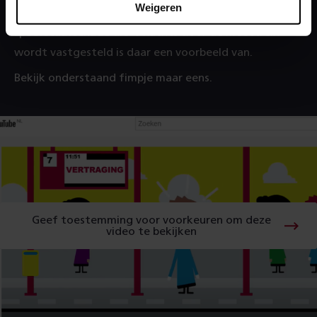
Weigeren
mogelijk te maken. De nieuwe methode bij
spoorstaafschade die 's nachts door de meettrein
wordt vastgesteld is daar een voorbeeld van.
Bekijk onderstaand fimpje maar eens.
Geef toestemming voor voorkeuren om deze
video te bekijken