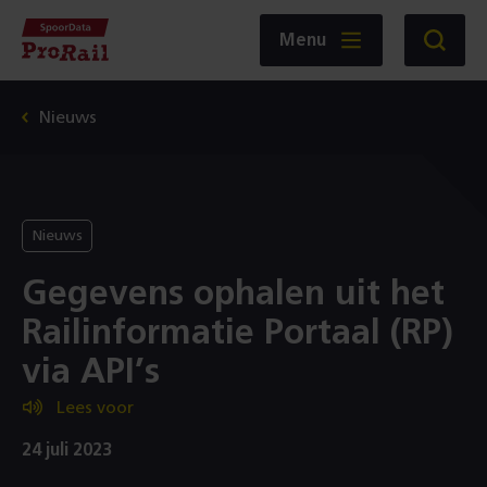
Navigatie
Homepage
Menu
Zoeken
SpoorData
ProRail
Nieuws
Nieuws
Gegevens ophalen uit het
Railinformatie Portaal (RP)
via API’s
Lees voor
24 juli 2023