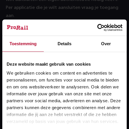
Per applicatie die je wilt aansluiten vraag je toegang
aan.
De handleiding is primair bedoeld voor ontwikkelaars
die de koppeling gaan leggen tussen jouw applicatie
en het RP.
Toestemming
Details
Over
Voor de API’s gelden de volgende beperkingen:
Deze website maakt gebruik van cookies
Er is geen vast datacontract voor de API – dit
We gebruiken cookies om content en advertenties te
betekent dat per objecttype het aantal attributen
personaliseren, om functies voor social media te bieden
anders kan zijn. Het is dus niet mogelijk om een
en om ons websiteverkeer te analyseren. Ook delen we
informatie over jouw gebruik van onze site met onze
garantie te geven dat alle attributen
partners voor social media, adverteren en analyse. Deze
gegevens/waarden zullen bevatten.
partners kunnen deze gegevens combineren met andere
informatie die jij aan ze hebt verstrekt of die ze hebben
Er is geen garantie dat een document beschikbaar
verzameld op basis van jouw gebruik van hun services.
is.