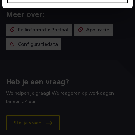
Meer over:
Railinformatie Portaal
Applicatie
Configuratiedata
Heb je een vraag?
We helpen je graag! We reageren op werkdagen
binnen 24 uur.
Stel je vraag