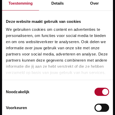
Toestemming
Details
Over
Wat zijn overige gebiedsindelingen?
Deze website maakt gebruik van cookies
We gebruiken cookies om content en advertenties te
Wat is een calamiteitenorganisatie bij ProRail?
personaliseren, om functies voor social media te bieden
en om ons websiteverkeer te analyseren. Ook delen we
informatie over jouw gebruik van onze site met onze
partners voor social media, adverteren en analyse. Deze
Wat is een gevarenzone?
partners kunnen deze gegevens combineren met andere
informatie die jij aan ze hebt verstrekt of die ze hebben
verzameld op basis van jouw gebruik van hun services.
Wat zijn gebiedsindelingen prorail?
Toestemmingsselectie
Noodzakelijk
Voorkeuren
Heb je een vraag?