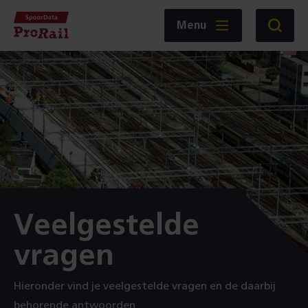
Navigatie
Homepage
Menu
Zoeken
SpoorData
ProRail
:
Veelgestelde
vragen
Hieronder vind je veelgestelde vragen en de daarbij
behorende antwoorden.