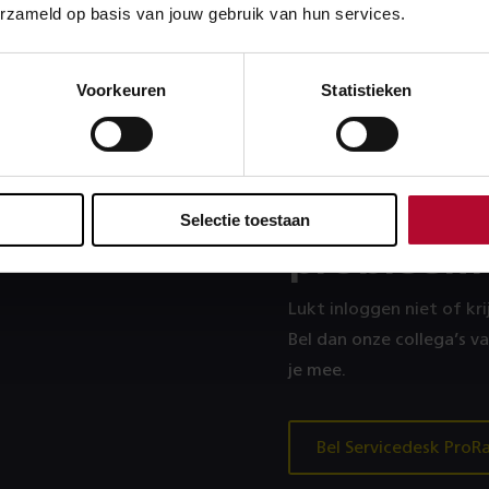
erzameld op basis van jouw gebruik van hun services.
 gevonden. Probeer bijvoorbeeld een ander zoekwoord.
Voorkeuren
Statistieken
Heb je ee
Selectie toestaan
probleem
en 24 uur.
Lukt inloggen niet of kr
Bel dan onze collega’s v
je mee.
Bel Servicedesk ProRa