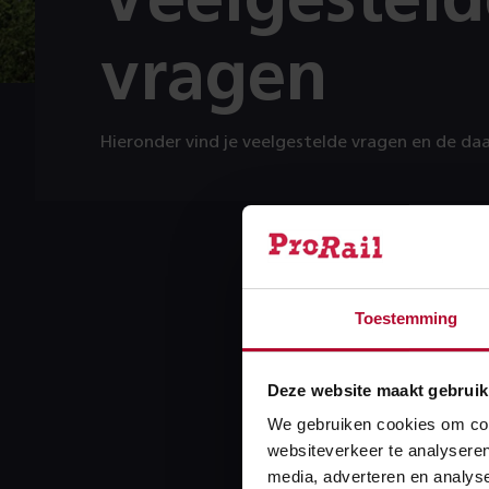
Veelgesteld
vragen
Hieronder vind je veelgestelde vragen en de d
ZOEKEN
Toestemming
Deze website maakt gebruik
CATEGORIE
We gebruiken cookies om cont
websiteverkeer te analyseren
media, adverteren en analys