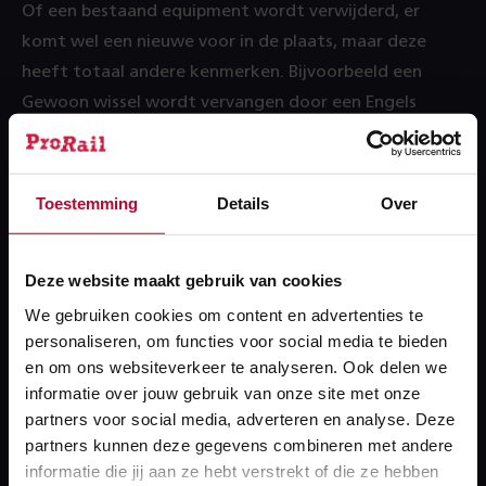
Of een bestaand equipment wordt verwijderd, er
komt wel een nieuwe voor in de plaats, maar deze
heeft totaal andere kenmerken. Bijvoorbeeld een
Gewoon wissel wordt vervangen door een Engels
wissel. Oude wissel wordt gesaneerd en een nieuw
wissel wordt gecreëerd met operatiecode nieuwbouw;
Wijzigen: het equipment blijft bestaan, alleen de
Toestemming
Details
Over
kenmerken van het equipment worden gewijzigd; LET
OP: Lineaire objecten moeten altijd operatiecode
Deze website maakt gebruik van cookies
'wijzigen' krijgen.
We gebruiken cookies om content en advertenties te
Deactiveren: een bestaand equipment wordt op
personaliseren, om functies voor social media te bieden
inactief gezet. Het object is niet meer functioneel,
en om ons websiteverkeer te analyseren. Ook delen we
informatie over jouw gebruik van onze site met onze
maar ligt fysiek nog wel buiten. Bijvoorbeeld een
partners voor social media, adverteren en analyse. Deze
wissel wordt (tijdelijk) geklemd; NB er is een verzoek
partners kunnen deze gegevens combineren met andere
om ook de operatiecode 'Activeren' toe te voegen
informatie die jij aan ze hebt verstrekt of die ze hebben
aan SAP PLM.