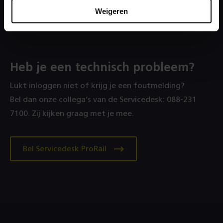
Weigeren
Stel je vraag
Heb je een technisch probleem?
Lukt inloggen niet of krijg je een foutmelding?
Bel dan onze collega’s van de Servicedesk: 088‑231
7100. Zij kijken graag met je mee.
Bel Servicedesk ProRail