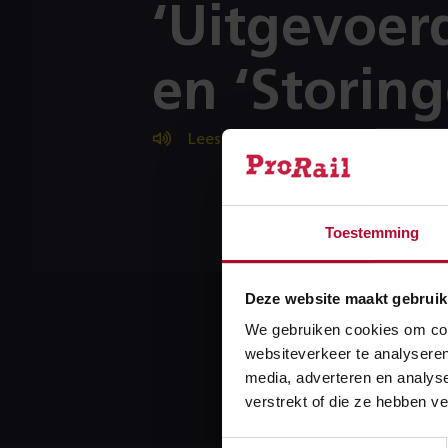
‘Uitgevoer
en ‘Storing
Lees voor
Deze tegels zij
informatie over
Toestemming
menu item ‘Sup
Deze website maakt gebruik
We gebruiken cookies om cont
Meer over
websiteverkeer te analyseren
media, adverteren en analys
verstrekt of die ze hebben v