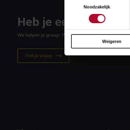
Toestemmingsselectie
Noodzakelijk
Heb je een vraag?
We helpen je graag! We reageren op werkdagen binn
Weigeren
Stel je vraag