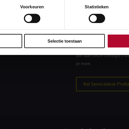
Voorkeuren
Statistieken
Heb je ee
probleem
en 24 uur.
Selectie toestaan
Lukt inloggen niet of kr
Bel dan onze collega’s v
je mee.
Bel Servicedesk ProRa