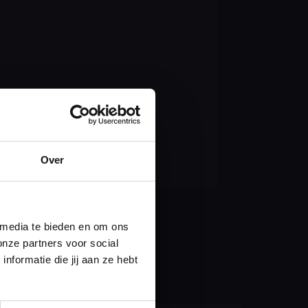
zijn. Meer
’ onder het
Over
 media te bieden en om ons
onze partners voor social
formatie die jij aan ze hebt