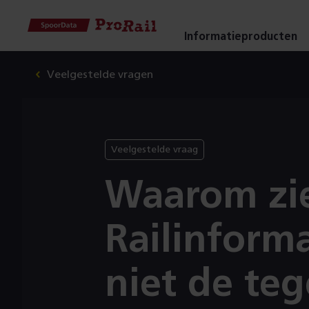
Navigatie
Homepage
Informatieproducten
SpoorData
Veelgestelde vragen
ProRail
Veelgestelde vraag
Waarom zie
Railinforma
niet de teg