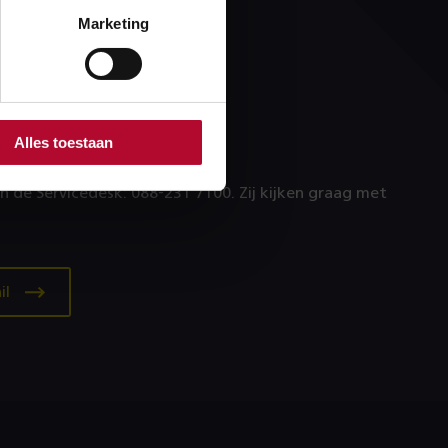
Marketing
n technisch
?
Alles toestaan
ijg je een foutmelding?
an de Servicedesk: 088‑231 7100. Zij kijken graag met
il