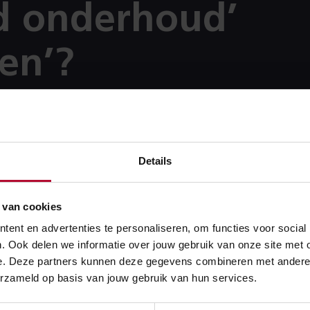
d onderhoud’
en’?
n alleen zichtbaar voor gebruikers die hiervoor geautoriseerd 
 autorisaties is te vinden in ‘Toegang Railinformatie Portaal
Details
port’.
 van cookies
ent en advertenties te personaliseren, om functies voor social
:
Railinformatie Portaal
. Ook delen we informatie over jouw gebruik van onze site met 
e. Deze partners kunnen deze gegevens combineren met andere in
erzameld op basis van jouw gebruik van hun services.