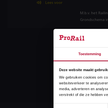
Lees voor
M.b.v. het Rail
Grondschema in.
Railinforma
Toestemming
Deze website maakt gebruik
We gebruiken cookies om cont
Meer over
websiteverkeer te analyseren
media, adverteren en analys
verstrekt of die ze hebben v
Toestemmingsselectie