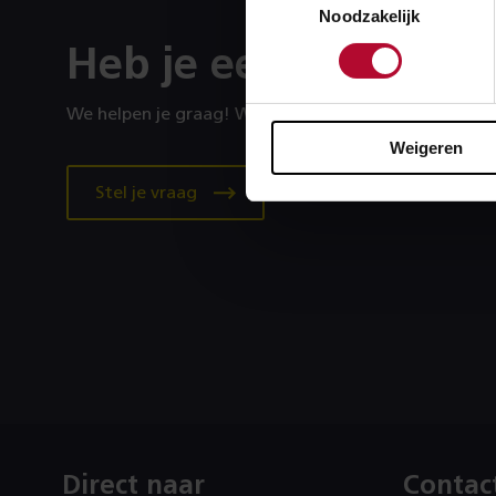
Noodzakelijk
Heb je een vraag?
We helpen je graag! We reageren op werkdagen binn
Weigeren
Stel je vraag
Direct naar
Contac