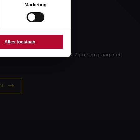
Marketing
n technisch
?
Alles toestaan
ijg je een foutmelding?
an de Servicedesk: 088‑231 7100. Zij kijken graag met
il