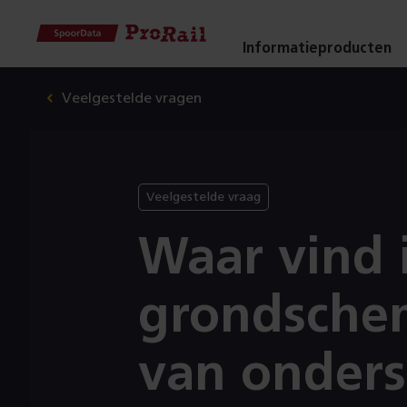
Navigatie
Homepage
Informatieproducten
SpoorData
Veelgestelde vragen
ProRail
Veelgestelde vraag
Waar vind 
grondsche
van onders