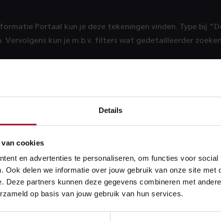
informatie Portaal kun je deze tekeningen vinden. Type bij "D
 Vervolgens kun je m.b.v. filters wat gedetailleerder zoeken
tie Portaal
Details
 van cookies
ent en advertenties te personaliseren, om functies voor social
:
Railinformatie Portaal
. Ook delen we informatie over jouw gebruik van onze site met 
e. Deze partners kunnen deze gegevens combineren met andere in
erzameld op basis van jouw gebruik van hun services.