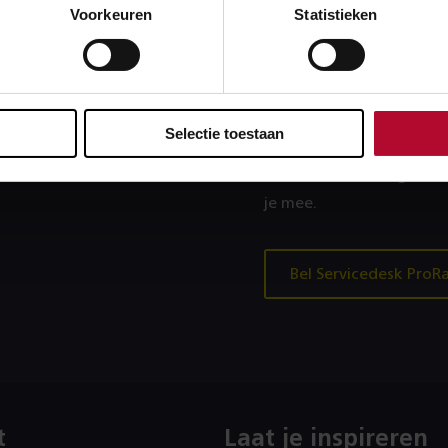
Voorkeuren
Statistieken
Heb je ee
probleem
en 24 uur.
Selectie toestaan
Lukt inloggen niet of kr
Bel dan onze collega’s v
je mee.
Bel Servicedesk ProRa
t
Laat je inspireren