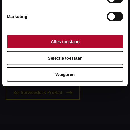
Stel je vraag
Marketing
Alles toestaan
Heb je een technisch probleem?
Lukt inloggen niet of krijg je een foutmelding?
Selectie toestaan
Bel dan onze collega’s van de Servicedesk: 088‑231
7100. Zij kijken graag met je mee.
Weigeren
Bel Servicedesk ProRail