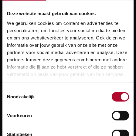
werk je niet in opdracht van ProRail maar heb je wel
Deze website maakt gebruik van cookies
informatie nodig. Mail naar
We gebruiken cookies om content en advertenties te
helpdesk.spoordata@prorail.nl.
personaliseren, om functies voor social media te bieden
en om ons websiteverkeer te analyseren. Ook delen we
Meer over:
informatie over jouw gebruik van onze site met onze
partners voor social media, adverteren en analyse. Deze
Railinformatie Portaal
partners kunnen deze gegevens combineren met andere
informatie die jij aan ze hebt verstrekt of die ze hebben
Configuratiedata
verzameld op basis van jouw gebruik van hun services.
Toestemmingsselectie
Noodzakelijk
Heb je een vraag?
Voorkeuren
We helpen je graag! We reageren op werkdagen
binnen 24 uur.
Statistieken