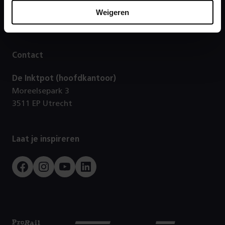
Footer
Weigeren
Direct naar
Contact
De Inktpot (hoofdkantoor)
Moreelsepark 3
3511 EP Utrecht
Laat je inspireren
Facebook
Instagram
Youtube
LinkedIn
Prorail