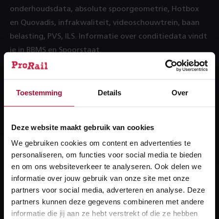
onderhoudsdata, absolute spoorgeometrie, Hotbox
en Quovadis, infrakwaliteit, videoschouwtrein, baan
belasting, PVS, ILS. Informatie over conditiedata vindt
je in BBMS en Spoorstaat.
Meer over:
Toestemming
Details
Over
Conditiedata
Deze website maakt gebruik van cookies
We gebruiken cookies om content en advertenties te
personaliseren, om functies voor social media te bieden
en om ons websiteverkeer te analyseren. Ook delen we
Heb je een vraag?
informatie over jouw gebruik van onze site met onze
We helpen je graag! We reageren op werkdagen
partners voor social media, adverteren en analyse. Deze
partners kunnen deze gegevens combineren met andere
binnen 24 uur.
informatie die jij aan ze hebt verstrekt of die ze hebben