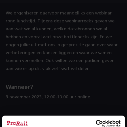
We organiseren daarvoor maandelijks een webinar
rond lunchtijd. Tijdens deze webinarreeks geven we
aan wat we al kunnen, welke databronnen we al
hebben en vooral wat onze bottlenecks zijn. En we
dagen jullie uit met ons in gesprek te gaan over waar
verbeteringen en kansen liggen en waar we samen
kunnen versnellen. Ook willen we een podium geven
aan wie er op dit vlak zelf wat wil delen.
Wanneer?
9 november 2023, 12.00-13.00 uur online.
Meld je hier aan