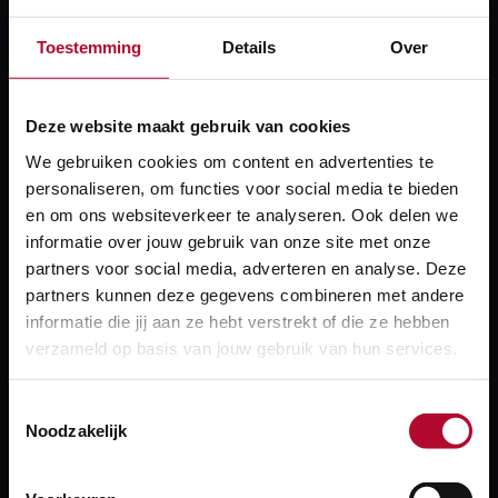
Toestemming
Details
Over
ProRail en NS werken binnen Camino Rail verband
Deze website maakt gebruik van cookies
samen op het gebied van smart maintenance aan trein
We gebruiken cookies om content en advertenties te
en spoor. Onderzocht wordt of de
personaliseren, om functies voor social media te bieden
onderhoudsconditie van treinen kan worden bepaald
en om ons websiteverkeer te analyseren. Ook delen we
door metingen aan treinen uit te voeren vanuit het
informatie over jouw gebruik van onze site met onze
spoor (Wayside Train Monitoring). NS en ProRail
partners voor social media, adverteren en analyse. Deze
partners kunnen deze gegevens combineren met andere
hebben hiervoor een roadmap opgesteld. Eén van de
informatie die jij aan ze hebt verstrekt of die ze hebben
onderdelen in deze roadmap is het monitoren van
verzameld op basis van jouw gebruik van hun services.
eventuele schades aan pantografen door gebruik te
maken van beeldherkenning.
Toestemmingsselectie
Noodzakelijk
Inge Kalsbeek (NS Maintenance) en Paul Kootwijk
(ProRail Datalab) zullen tijdens het webinar deze