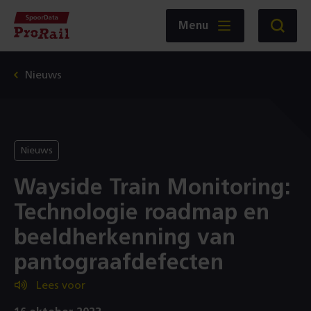
Navigatie
Homepage
Menu
Zoeken
SpoorData
ProRail
Nieuws
Nieuws
Wayside Train Monitoring:
Technologie roadmap en
beeldherkenning van
pantograafdefecten
Lees voor