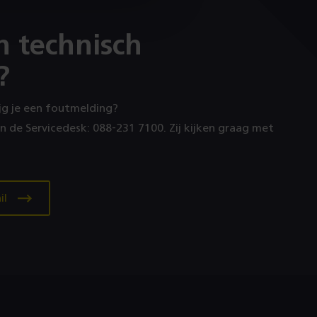
n technisch
?
ijg je een foutmelding?
an de Servicedesk: 088‑231 7100. Zij kijken graag met
il