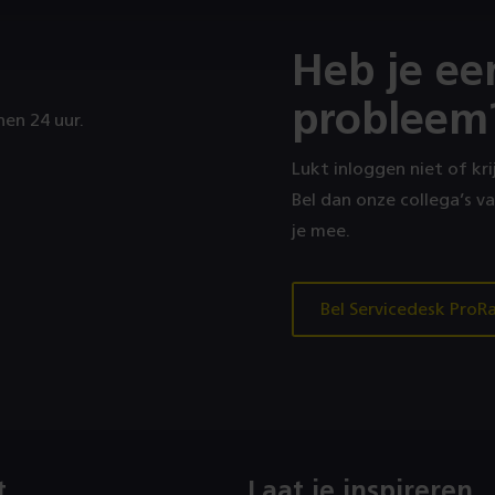
Heb je ee
probleem
en 24 uur.
Lukt inloggen niet of kr
Bel dan onze collega’s v
je mee.
Bel Servicedesk ProRa
t
Laat je inspireren