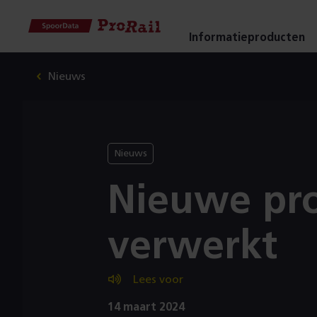
Navigatie
Homepage
Informatieproducten
SpoorData
Nieuws
ProRail
Nieuws
Nieuwe pro
verwerkt
Lees voor
14 maart 2024