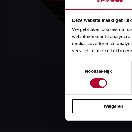
Toestemming
Deze website maakt gebruik
We gebruiken cookies om cont
websiteverkeer te analyseren
media, adverteren en analys
Er zijn weer in
verstrekt of die ze hebben v
geografische da
Toestemmingsselectie
Noodzakelijk
Kijk
hier
voor me
Meer over
Weigeren