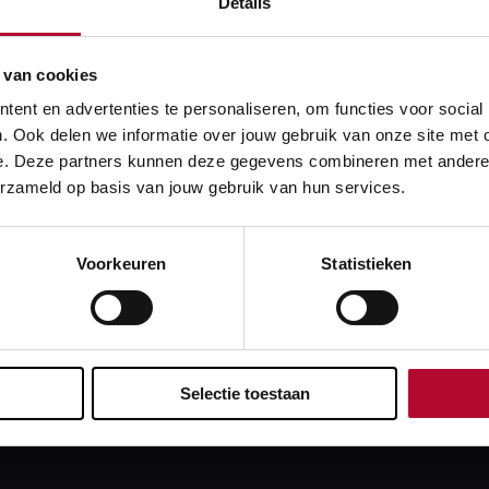
Details
 van cookies
ent en advertenties te personaliseren, om functies voor social
. Ook delen we informatie over jouw gebruik van onze site met 
e. Deze partners kunnen deze gegevens combineren met andere in
frawijzigingen verwerkt en gepubliceerd in Geopublicatie. De
erzameld op basis van jouw gebruik van hun services.
ta is per omgaande beschikbaar in de mapservices, RailMaps
Voorkeuren
Statistieken
er informatie.
:
Configuratiedata
Selectie toestaan