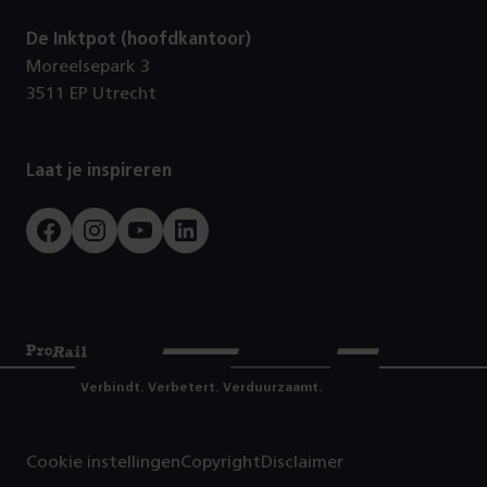
De Inktpot (hoofdkantoor)
Moreelsepark 3
3511 EP Utrecht
Laat je inspireren
Facebook
Instagram
Youtube
LinkedIn
Prorail
Verbindt. Verbetert. Verduurzaamt.
Cookie instellingen
Copyright
Disclaimer