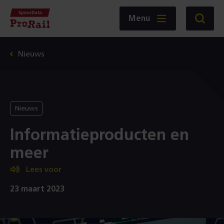
Navigatie
Homepage
Menu
Zoeken
SpoorData
ProRail
Nieuws
Nieuws
Informatieproducten en
meer
Lees voor
23 maart 2023