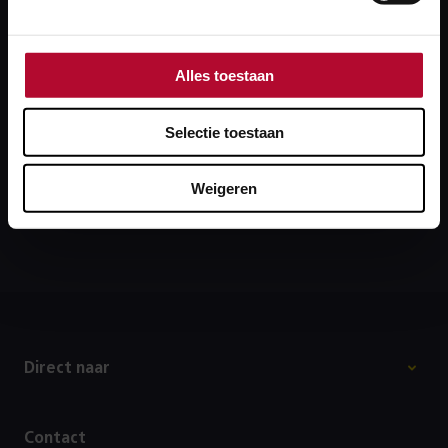
Heb je een technisch probleem?
Lukt inloggen niet of krijg je een foutmelding?
Alles toestaan
Bel dan onze collega’s van de Servicedesk: 088‑231
7100. Zij kijken graag met je mee.
Selectie toestaan
Bel Servicedesk ProRail
Weigeren
Footer
Direct naar
Contact