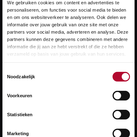
Klimaateffectatlas te bekijken.
We gebruiken cookies om content en advertenties te
personaliseren, om functies voor social media te bieden
Meer over:
en om ons websiteverkeer te analyseren. Ook delen we
informatie over jouw gebruik van onze site met onze
partners voor social media, adverteren en analyse. Deze
Configuratiedata
partners kunnen deze gegevens combineren met andere
informatie die jij aan ze hebt verstrekt of die ze hebben
verzameld op basis van jouw gebruik van hun services.
Heb je een vraag?
Toestemmingsselectie
Noodzakelijk
We helpen je graag! We reageren op werkdagen
binnen 24 uur.
Voorkeuren
Stel je vraag
Statistieken
Marketing