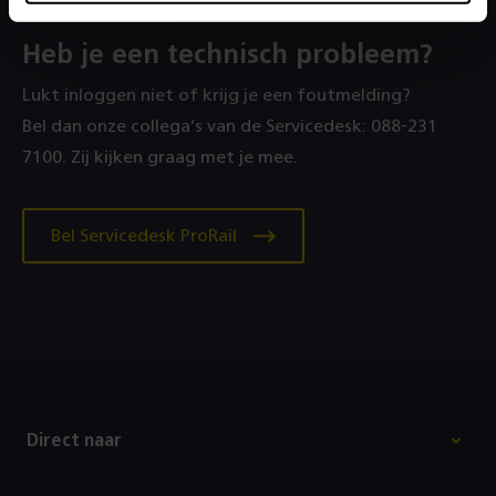
Heb je een technisch probleem?
Lukt inloggen niet of krijg je een foutmelding?
Bel dan onze collega’s van de Servicedesk: 088‑231
7100. Zij kijken graag met je mee.
Bel Servicedesk ProRail
Footer
Direct naar