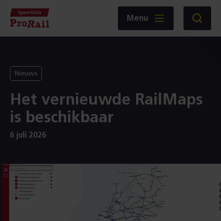
Navigatie
Homepage
Menu
Zoeken
SpoorData
ProRail
Nieuws
Het vernieuwde RailMaps
is beschikbaar
6 juli 2026