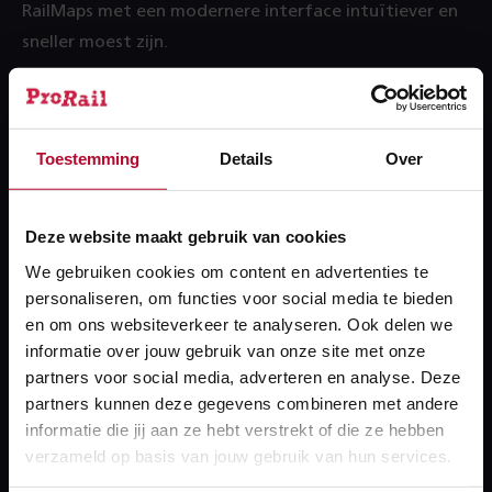
RailMaps met een modernere interface intuïtiever en
sneller moest zijn.
Het primaire doel was herbouw van de
meestgebruikte bestaande functionaliteiten, maar
een aantal nieuwe wensen kon ook gerealiseerd
Toestemming
Details
Over
worden. Zo kan nu ook het kaartbeeld geroteerd
worden en persoonlijke kaartlagenlijsten aangemaakt
worden. Op deze manier is het nieuwe RailMaps nog
Deze website maakt gebruik van cookies
gebruiksvriendelijker voor gebruikers.
We gebruiken cookies om content en advertenties te
personaliseren, om functies voor social media te bieden
Benieuwd? Neem snel een kijkje op:
www.railmaps.nl
en om ons websiteverkeer te analyseren. Ook delen we
Inloggen voor externe gebruikers gaat via een b2b
informatie over jouw gebruik van onze site met onze
account (in plaats van voorheen het EX_account)
partners voor social media, adverteren en analyse. Deze
partners kunnen deze gegevens combineren met andere
informatie die jij aan ze hebt verstrekt of die ze hebben
verzameld op basis van jouw gebruik van hun services.
Meer over RailMaps