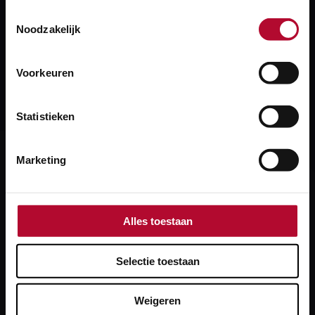
Toestemmingsselectie
Noodzakelijk
Meer over:
Voorkeuren
Applicatie
RailMaps
Statistieken
Marketing
Heb je een vraag?
We helpen je graag! We reageren op werkdagen
Alles toestaan
binnen 24 uur.
Selectie toestaan
Stel je vraag
Weigeren