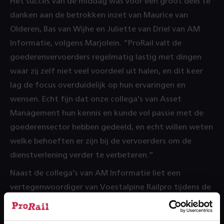
Het succes van de middag was voor een groot deel te
danken aan de betrokken inzet van Maurice van
Olderen, Bas van Wijhe en Juliette van Driel van AM
Informatie, volgens Marjolein. “ProRail valt de
goederenvervoerders regelmatig lastig met dingen
waar zij zelf niet veel voordeel uit halen, en dit keer
lag de focus overduidelijk op hun ervaringen en
wensen. Echt fijn dat onze collega’s van Asset
Management hun kennis en kunde vol passie met de
goederensector hebben gedeeld, en echt willen weten
welke behoeften er zijn bij de vervoerders om de
dienstverlening verder te verbeteren.”
Naast de collega’s van AM Informatie liet een
vertegenwoordiger van Voestalpine Railpro tijdens de
bijeenkomst zien wat dit bedrijf de afgelopen jaren
doet met de data die ProRail levert. Railpro beheert