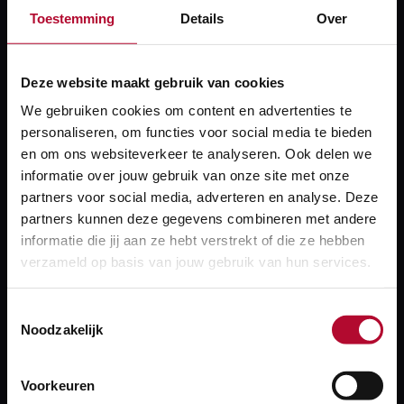
een vloot van 1200 goederenwagens die over het
Toestemming
Details
Over
Nederlandse netwerk rijden. “Zo’n sprekend voorbeeld
werkt geweldig”, aldus Marjolein. “Het onderschrijft
Deze website maakt gebruik van cookies
dat we ons spoorsysteem als geheel veiliger,
We gebruiken cookies om content en advertenties te
betrouwbaarder en uiteindelijk hopelijk goedkoper
personaliseren, om functies voor social media te bieden
kunnen maken met behulp van Quo Vadis.”
en om ons websiteverkeer te analyseren. Ook delen we
informatie over jouw gebruik van onze site met onze
Meer verbinding
partners voor social media, adverteren en analyse. Deze
partners kunnen deze gegevens combineren met andere
Uit de middag kwam naar voren dat
informatie die jij aan ze hebt verstrekt of die ze hebben
goederenvervoerders van ons vragen dat we de
verzameld op basis van jouw gebruik van hun services.
ontwikkelingen binnen ons spoorsysteem goed
afstemmen binnen Europa. Dat is ook wat wij zelf op
Toestemmingsselectie
Noodzakelijk
de agenda hebben staan, volgens Marjolein. “Wij
willen ook graag dat de wagon-eigenaren meer
aangesloten worden. Een scheef beladen trein of wiel
Voorkeuren