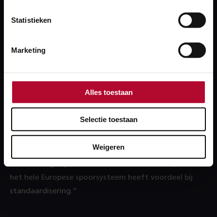
met een defect is bijvoorbeeld iets waar we zo snel
mogelijk wat aan willen doen want dat is ook slecht
Statistieken
voor het spoor. Maar meer verbinding in Europa is nog
best lastig omdat dat vaak buitenlandse bedrijven
Marketing
zijn. Wagoneigenaren komen bijvoorbeeld ook uit
Polen of Tsjechië.”
Alles toestaan
Ook de situatie op het spoor is per land nog heel
verschillend, vertelt Marjolein. In Duitsland bestaat
Selectie toestaan
nog geen systeem dat vergelijkbaar is met Quo Vadis.
En waar landen dat wel hebben, werkt het weer net
Weigeren
iets anders dan bij ons. Aan die vraag om meer
afstemming blijven we daarom actief werken, want
het hele Europese spoorsysteem heeft voordeel bij
standaardisering.”