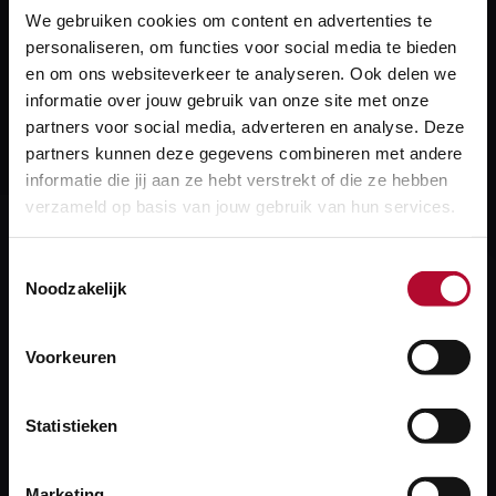
We gebruiken cookies om content en advertenties te
Configuratiedata
Applicatie
personaliseren, om functies voor social media te bieden
en om ons websiteverkeer te analyseren. Ook delen we
3D UOB
Informatiestandaarden
informatie over jouw gebruik van onze site met onze
partners voor social media, adverteren en analyse. Deze
BIM
partners kunnen deze gegevens combineren met andere
informatie die jij aan ze hebt verstrekt of die ze hebben
verzameld op basis van jouw gebruik van hun services.
Toestemmingsselectie
Heb je een vraag?
Noodzakelijk
We helpen je graag! We reageren op werkdagen
binnen 24 uur.
Voorkeuren
Statistieken
Stel je vraag
Marketing