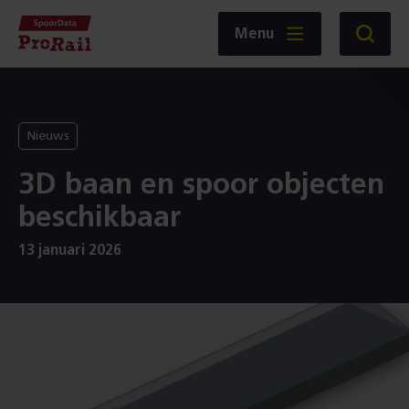
Navigatie
Homepage
Menu
Zoeken
SpoorData
ProRail
Nieuws
3D baan en spoor objecten
beschikbaar
13 januari 2026