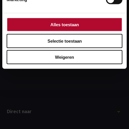
Heb je een technisch probleem?
Lukt inloggen niet of krijg je een foutmelding?
Alles toestaan
Bel dan onze collega’s van de Servicedesk: 088‑231
7100. Zij kijken graag met je mee.
Selectie toestaan
Weigeren
Bel Servicedesk ProRail
Footer
Direct naar