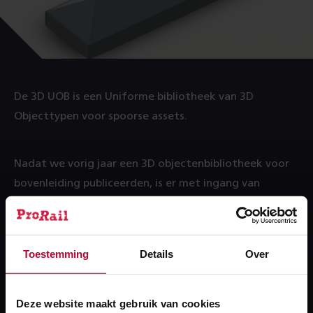
De 3D UOB is een Uniforme bibliotheek van 3D
Objecttypen voor spoorse assets.
Nadat we vorig jaar een 3D objectenbibliotheek voor
bovenleiding publiceerden, is er met ingang van
vandaag een 3D objectenbibliotheek voor baan en
spoor beschikbaar. Het zijn 15 objecten, meer is op dit
moment niet beschikbaar. We werken verder aan
Toestemming
Details
Over
treinbeveiliging.
Lees meer!
Meer over:
Deze website maakt gebruik van cookies