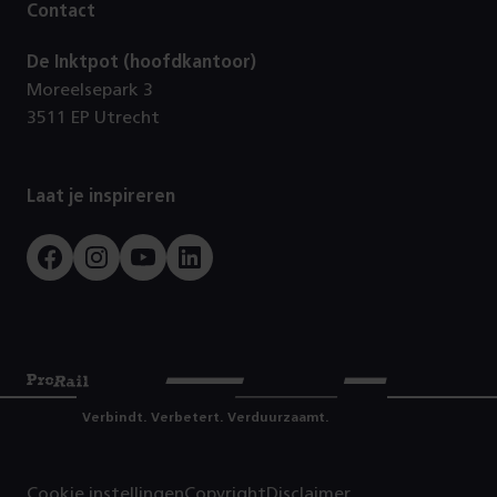
Contact
De Inktpot (hoofdkantoor)
Moreelsepark 3
3511 EP Utrecht
Laat je inspireren
Facebook
Instagram
Youtube
LinkedIn
Prorail
Verbindt. Verbetert. Verduurzaamt.
Cookie instellingen
Copyright
Disclaimer