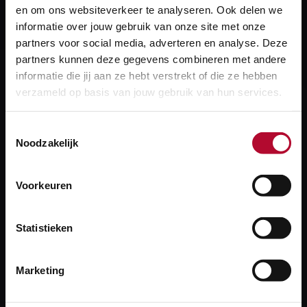
en om ons websiteverkeer te analyseren. Ook delen we
uPod
informatie over jouw gebruik van onze site met onze
partners voor social media, adverteren en analyse. Deze
partners kunnen deze gegevens combineren met andere
informatie die jij aan ze hebt verstrekt of die ze hebben
verzameld op basis van jouw gebruik van hun services.
Heb je een vraag?
We helpen je graag! We reageren op werkdagen
Toestemmingsselectie
Noodzakelijk
binnen 24 uur.
Voorkeuren
Stel je vraag
Statistieken
Heb je een technisch probleem?
Marketing
Lukt inloggen niet of krijg je een foutmelding?