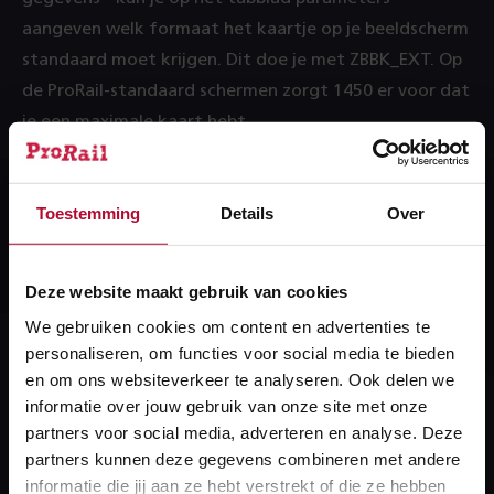
aangeven welk formaat het kaartje op je beeldscherm
standaard moet krijgen. Dit doe je met ZBBK_EXT. Op
de ProRail-standaard schermen zorgt 1450 er voor dat
je een maximale kaart hebt.
Meer over:
Toestemming
Details
Over
SAP
Deze website maakt gebruik van cookies
We gebruiken cookies om content en advertenties te
personaliseren, om functies voor social media te bieden
en om ons websiteverkeer te analyseren. Ook delen we
Heb je een vraag?
informatie over jouw gebruik van onze site met onze
partners voor social media, adverteren en analyse. Deze
We helpen je graag! We reageren op werkdagen
partners kunnen deze gegevens combineren met andere
binnen 24 uur.
informatie die jij aan ze hebt verstrekt of die ze hebben