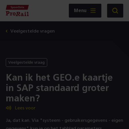
Navigatie
Homepage
Menu
Zoeken
SpoorData
ProRail
Veelgestelde vragen
Veelgestelde vraag
Kan ik het GEO.e kaartje
in SAP standaard groter
maken?
Lees voor
Ja, dat kan. Via "systeem - gebruikersgegevens - eigen
gegevens" kun je op het tabblad parameters