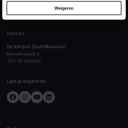
Footer
Weigeren
Direct naar
Contact
De Inktpot (hoofdkantoor)
Moreelsepark 3
3511 EP Utrecht
Laat je inspireren
Facebook
Instagram
Youtube
LinkedIn
Prorail