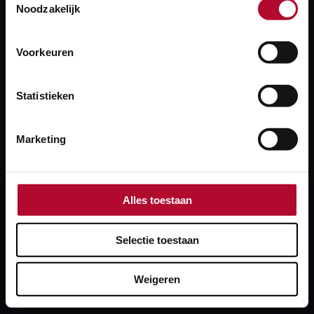
Noodzakelijk
Lukt inloggen niet of krijg je een foutmelding?
Bel dan onze collega’s van de Servicedesk: 088‑231
Voorkeuren
7100. Zij kijken graag met je mee.
Statistieken
Bel Servicedesk ProRail
Marketing
Alles toestaan
Footer
Direct naar
Selectie toestaan
Weigeren
Contact