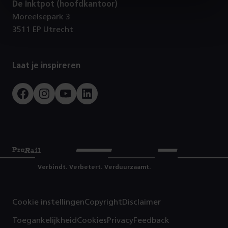
De Inktpot (hoofdkantoor)
Moreelsepark 3
3511 EP Utrecht
Laat je inspireren
Facebook
Instagram
Youtube
LinkedIn
Prorail
Verbindt. Verbetert. Verduurzaamt.
Cookie instellingen
Copyright
Disclaimer
Toegankelijkheid
Cookies
Privacy
Feedback