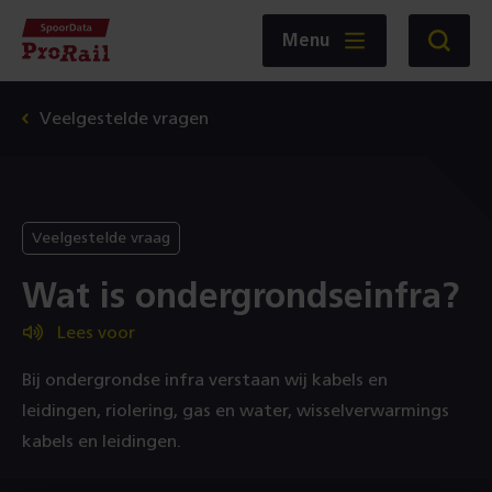
Navigatie
Homepage
Menu
Zoeken
SpoorData
ProRail
Veelgestelde vragen
Veelgestelde vraag
Wat is ondergrondseinfra?
Lees voor
Bij ondergrondse infra verstaan wij kabels en
leidingen, riolering, gas en water, wisselverwarmings
kabels en leidingen.