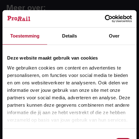
Meer over:
Configuratiedata
Ondergrondse infra
Toestemming
Details
Over
Deze website maakt gebruik van cookies
Heb je een vraag?
We gebruiken cookies om content en advertenties te
We helpen je graag! We reageren op werkdagen
personaliseren, om functies voor social media te bieden
en om ons websiteverkeer te analyseren. Ook delen we
binnen 24 uur.
informatie over jouw gebruik van onze site met onze
partners voor social media, adverteren en analyse. Deze
Stel je vraag
partners kunnen deze gegevens combineren met andere
informatie die jij aan ze hebt verstrekt of die ze hebben
verzameld op basis van jouw gebruik van hun services.
Heb je een technisch probleem?
Toestemmingsselectie