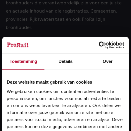
bronhouders die verantwoordelijk zijn voor een juiste
en actuele inhoud van die registraties. Gemeenten,
provincies, Rijkswaterstaat en ook ProRail zijn
bronhouder.
Meer informatie over de BGT.
Toestemming
Details
Over
Meer over:
Configuratiedata
BGT
Deze website maakt gebruik van cookies
We gebruiken cookies om content en advertenties te
personaliseren, om functies voor social media te bieden
en om ons websiteverkeer te analyseren. Ook delen we
informatie over jouw gebruik van onze site met onze
Heb je een vraag?
partners voor social media, adverteren en analyse. Deze
We helpen je graag! We reageren op werkdagen
partners kunnen deze gegevens combineren met andere