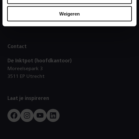
Weigeren
Footer
Direct naar
Contact
De Inktpot (hoofdkantoor)
Moreelsepark 3
3511 EP Utrecht
Laat je inspireren
Facebook
Instagram
Youtube
LinkedIn