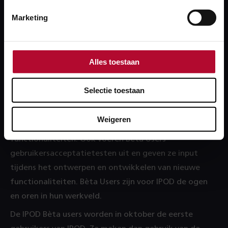
jouw project op orde te krijgen.
Marketing
Wat houdt het Beta User
Programma in?
Alles toestaan
In september vond de Kick-off van het Bèta User
Programma plaats. Tijdens deze Kick off bespraken
Selectie toestaan
we hoe de Bèta Users en het IPOD team goed kunnen
samenwerken. De Bèta Users geven tijdens de
Weigeren
tweewekelijkse demo’s feedback op de nieuwe
functionaliteiten. Ook voeren Bèta Users
gebruikersacceptatietesten uit en geven ze input
tijdens het ontwerpen en ontwikkelen van nieuwe
functionaliteiten. Bèta Users zijn voor IPOD de ogen
en oren in hun werkveld.
De IPOD Bèta users worden in oktober de eerste