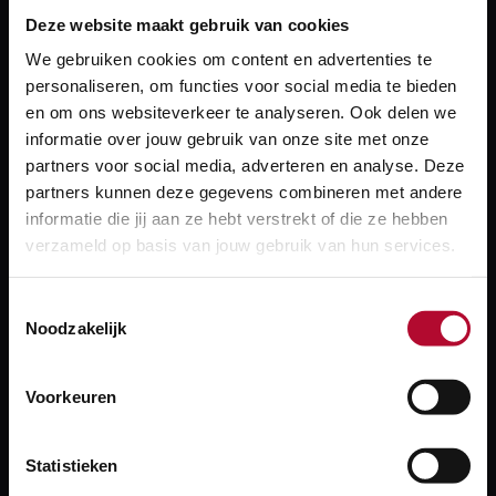
Deze website maakt gebruik van cookies
Beta users maken de applicatie
We gebruiken cookies om content en advertenties te
personaliseren, om functies voor social media te bieden
nog beter
en om ons websiteverkeer te analyseren. Ook delen we
Om ervoor te zorgen dat we een applicatie opleveren
informatie over jouw gebruik van onze site met onze
die aansluit op ieders wensen en behoeften, heeft het
partners voor social media, adverteren en analyse. Deze
partners kunnen deze gegevens combineren met andere
IPOD projectteam ervoor gekozen om een Bèta User
informatie die jij aan ze hebt verstrekt of die ze hebben
Programma op te zetten. In het Bèta User Programma
verzameld op basis van jouw gebruik van hun services.
zijn de uiteindelijke IPOD eindgebruikers
vertegenwoordigd: van projectaannemer tot
Toestemmingsselectie
informatiespecialist. Bèta Users helpen mee met de
Noodzakelijk
ontwikkeling van IPOD door nieuwe functionaliteiten
te testen en deze als eerste in gebruik te nemen.
Voorkeuren
Hiermee borgen we dat IPOD gebruiksvriendelijk is en
aansluit op de praktijk. Met IPOD weet je straks
Statistieken
precies wat er nog moet gebeuren om de data van