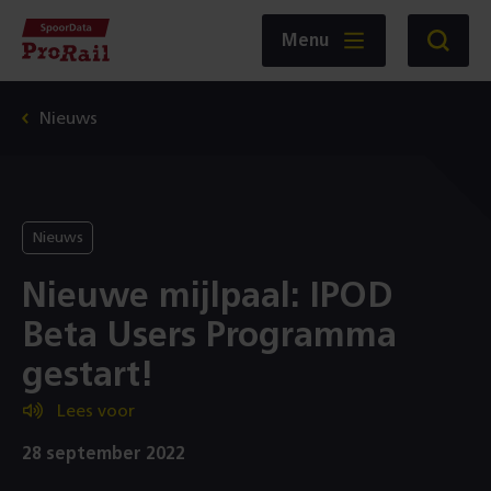
Navigatie
Homepage
Menu
Zoeken
SpoorData
ProRail
Nieuws
Nieuws
Nieuwe mijlpaal: IPOD
Beta Users Programma
gestart!
Lees voor
28 september 2022