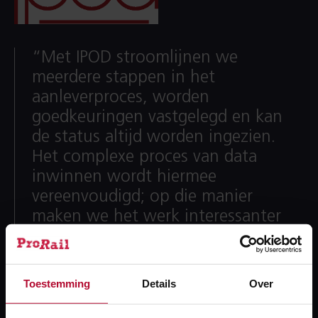
“Met IPOD stroomlijnen we
meerdere stappen in het
aanleverproces, worden
goedkeuringen vastgelegd en kan
de status altijd worden ingezien.
Het complexe proces van data
inwinnen wordt hiermee
vereenvoudigd; op die manier
maken we het werk interessanter
en worden mensen veel meer
uitgenodigd om data aan te
leveren.”
Toestemming
Details
Over