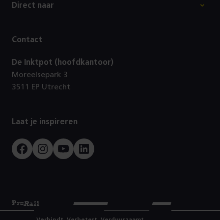
Direct naar
Contact
De Inktpot (hoofdkantoor)
Moreelsepark 3
3511 EP Utrecht
Laat je inspireren
Facebook
Instagram
Youtube
LinkedIn
Prorail
Verbindt. Verbetert. Verduurzaamt.