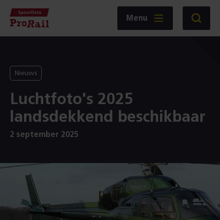
Navigatie
Homepage
Menu
Zoeken
SpoorData
ProRail
Nieuws
Luchtfoto's 2025
landsdekkend beschikbaar
2 september 2025