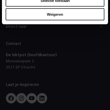
Selectie toestaan
Weigeren
Footer
Direct naar
Contact
De Inktpot (hoofdkantoor)
Moreelsepark 3
3511 EP Utrecht
Laat je inspireren
Facebook
Instagram
Youtube
LinkedIn