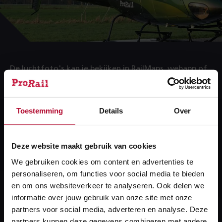
De luchtfoto's kan je bekijken in RailMaps, webapp of
service.
Toestemming
Details
Over
RailMaps
Webapp
Deze website maakt gebruik van cookies
Mapservices
We gebruiken cookies om content en advertenties te
personaliseren, om functies voor social media te bieden
en om ons websiteverkeer te analyseren. Ook delen we
informatie over jouw gebruik van onze site met onze
Heb je een vraag?
partners voor social media, adverteren en analyse. Deze
partners kunnen deze gegevens combineren met andere