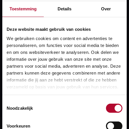
1000 bladen tegelijkertijd downloaden wordt sterk
Toestemming
Details
Over
afgeraden. Het duurt dan erg lang en er is een grote
kans dat de download crasht. Maak dus goed gebruik
van de filters die je kunt toepassen. Klik hieronder
Deze website maakt gebruik van cookies
voor een beknopte handleiding.
We gebruiken cookies om content en advertenties te
personaliseren, om functies voor social media te bieden
en om ons websiteverkeer te analyseren. Ook delen we
informatie over jouw gebruik van onze site met onze
BBK downloaden, hoe werkt dat?
partners voor social media, adverteren en analyse. Deze
partners kunnen deze gegevens combineren met andere
informatie die jij aan ze hebt verstrekt of die ze hebben
Meer over:
verzameld op basis van jouw gebruik van hun services.
Configuratiedata
Toestemmingsselectie
Noodzakelijk
Voorkeuren