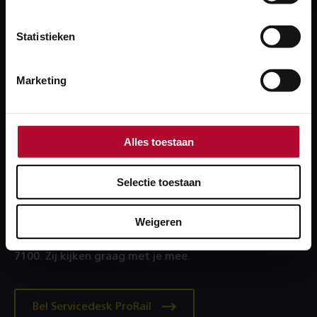
Heb je een vraag?
Statistieken
We helpen je graag! We reageren op werkdagen
binnen 24 uur.
Marketing
Stel je vraag
Alles toestaan
Selectie toestaan
Heb je een technisch probleem?
Lukt inloggen niet of krijg je een foutmelding?
Weigeren
Bel dan onze collega’s van de Servicedesk: 088‑231
7100. Zij kijken graag met je mee.
Bel Servicedesk ProRail