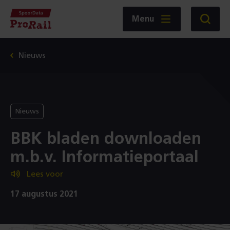
Navigatie
Homepage
Menu
Zoeken
SpoorData
ProRail
Nieuws
Nieuws
BBK bladen downloaden
m.b.v. Informatieportaal
Lees voor
17 augustus 2021