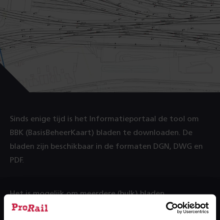
Sinds enige tijd is het Informatieportaal de tool om
BBK (BasisBeheerKaart) bladen te downloaden. De
bladen zijn beschikbaar in de formaten DGN, DWG en
PDF.
Het is mogelijk om meerdere (bulk) bladen
tegelijkertijd te downloaden. Maar let op! Meer dan