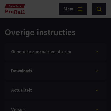
Navigatie
Homepage
Menu
Zoeken
SpoorData
ProRail
Overige instructies
Generieke zoekbalk en filteren
Downloads
Actualiteit
Versies