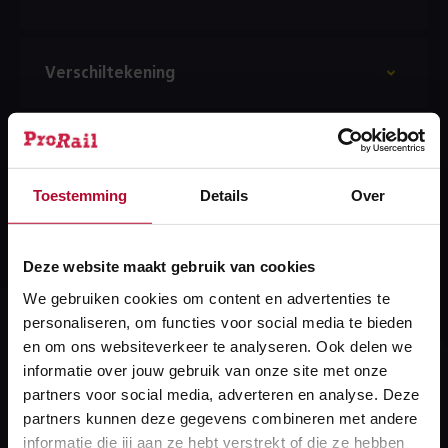
Verschiltekening
Kwaliteit
Toestemming
Details
Over
Zoeken naar SWID
Deze website maakt gebruik van cookies
We gebruiken cookies om content en advertenties te
personaliseren, om functies voor social media te bieden
en om ons websiteverkeer te analyseren. Ook delen we
Heb je een vraag?
informatie over jouw gebruik van onze site met onze
partners voor social media, adverteren en analyse. Deze
We helpen je graag! We reageren op werkdagen
partners kunnen deze gegevens combineren met andere
binnen 24 uur.
informatie die jij aan ze hebt verstrekt of die ze hebben