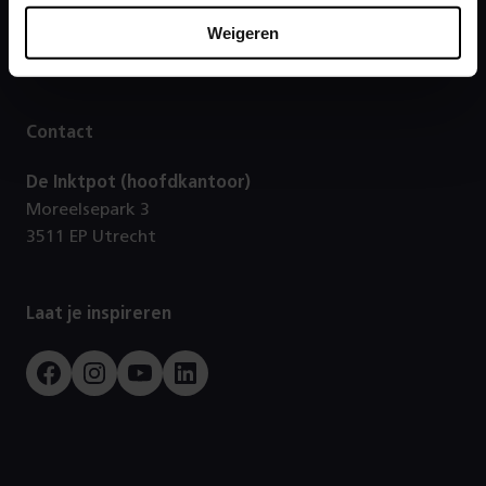
Footer
Weigeren
Direct naar
Contact
De Inktpot (hoofdkantoor)
Moreelsepark 3
3511 EP Utrecht
Laat je inspireren
Facebook
Instagram
Youtube
LinkedIn
Prorail