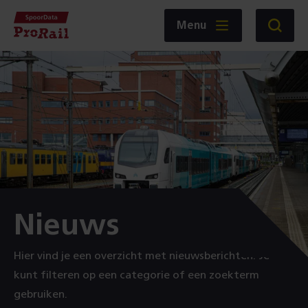
Navigatie
Homepage
Menu
Zoeken
SpoorData
ProRail
:
Nieuws
Hier vind je een overzicht met nieuwsberichten. Je
kunt filteren op een categorie of een zoekterm
gebruiken.