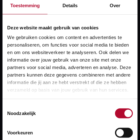
Toestemming
Details
Over
Over BBMS
Deze website maakt gebruik van cookies
We gebruiken cookies om content en advertenties te
Spoorstaat
personaliseren, om functies voor social media te bieden
en om ons websiteverkeer te analyseren. Ook delen we
Spoorstaat is het centrale platform voor ProRail-
informatie over jouw gebruik van onze site met onze
partners voor social media, adverteren en analyse. Deze
medewerkers, dat een helder en actueel
partners kunnen deze gegevens combineren met andere
overzicht biedt van de staat van de
informatie die jij aan ze hebt verstrekt of die ze hebben
infrastructuur.
verzameld op basis van jouw gebruik van hun services.
Over Spoorstaat
Toestemmingsselectie
Noodzakelijk
ProRail MEET
Voorkeuren