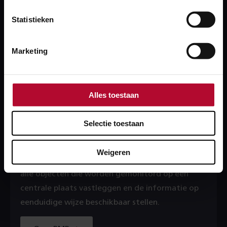
ProRail MEET is een kaart-gedreven applicatie die
Statistieken
de verschillende onderdelen van het meetproces
ondersteunt, de stappen om te komen tot de
inwinning van conditiedata.
Marketing
Over ProRail MEET
Alles toestaan
PMP
Selectie toestaan
ProRail Monitoring Platform (PMP). Met dit
Weigeren
platform wil ProRail de monitoringsgegevens van
alle objecten die worden gemonitord op één
centrale plaats vastleggen en de informatie op
eenduidige wijze beschikbaar stellen.