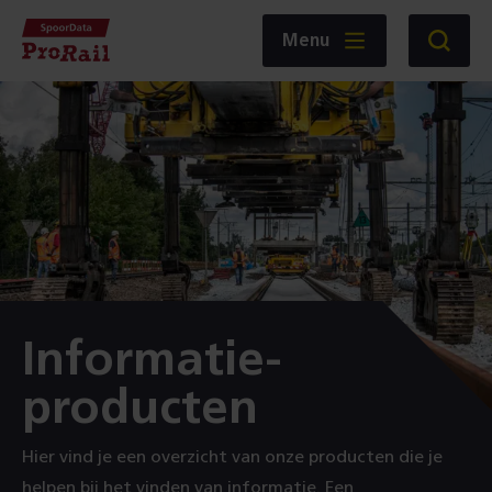
Navigatie
Homepage
Menu
Zoeken
SpoorData
ProRail
:
Informatie-
producten
Hier vind je een overzicht van onze producten die je
helpen bij het vinden van informatie. Een