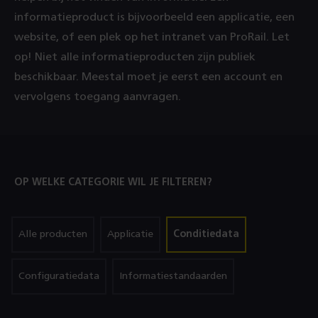
informatieproduct is bijvoorbeeld een applicatie, een
website, of een plek op het intranet van ProRail. Let
op! Niet alle informatieproducten zijn publiek
beschikbaar. Meestal moet je eerst een account en
vervolgens toegang aanvragen.
OP WELKE CATEGORIE WIL JE FILTEREN?
filter
filter
filter
(Geselecteerd)
Alle producten
Applicatie
Conditiedata
op
op
op
filter
filter
Configuratiedata
Informatiestandaarden
op
op