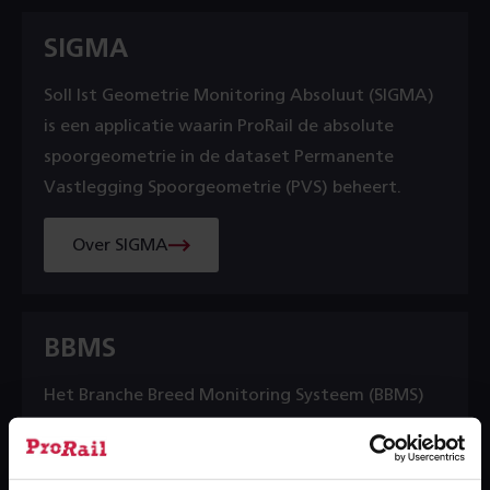
SIGMA
Soll Ist Geometrie Monitoring Absoluut (SIGMA)
is een applicatie waarin ProRail de absolute
spoorgeometrie in de dataset Permanente
Vastlegging Spoorgeometrie (PVS) beheert.
Over SIGMA
BBMS
Het Branche Breed Monitoring Systeem (BBMS)
biedt informatie over de conditie van de infra
m.b.t.: baan, bovenleiding, wissels en
spoorstaafdefecten.